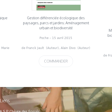
gique
Gestion différenciée écologique des
paysages, parcs et jardins: Aménagement
urbain et biodiversité
Me
bio
Poche
– 15 avril 2015
,
Marie
de
Franck Jault
(Auteur),
Alain Divo
(Auteur)
de
Fr
COMMANDER
Liens
A.S.P Chèvre des Fossés