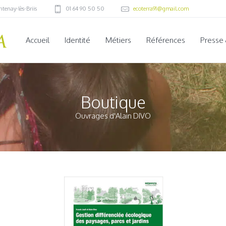
ntenay-lès-Briis
01 64 90 50 50
ecoterra91@gmail.com
Accueil
Identité
Métiers
Références
Presse
Boutique
Ouvrages d'Alain DIVO