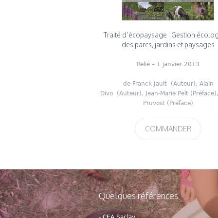
Traité d’écopaysage : Gestion écolo
des parcs, jardins et paysages
Relié
– 1 janvier 2013
de
Franck Jault
(Auteur),
Alain
Divo
(Auteur),
Jean-Marie Pelt
(Préface)
Pruvost
(Préface)
COMMANDER
Quelques références
- CEA Saclay