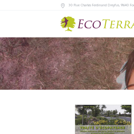
30 Rue Charles Ferdinand Dreyfus
,
91640
Fo