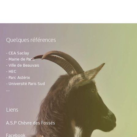
Quelques références
- CEA Saclay
- Mairie de Paris
- Ville de Beauvais
- HEC
- Parc Astérix
- Université Paris Sud
...
Liens
A.S.P Chèvre des Fossés
Facebook