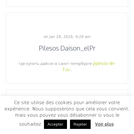
on Jan 28, 2026, 9:29 am
Pilesos Daison_elPr
pylesos-dn-
где купить дайсон в санкт петербурге
7.ru
.
Ce site utilise des cookies pour améliorer votre
expérience. Nous supposerons que cela vous convient,
on Jan 28, 2026, 9:30 am
mais vous pouvez vous désabonner si vous le
Pilesos Daison_joea
souhaitez.
Voir plus
Accepter
Rejeter