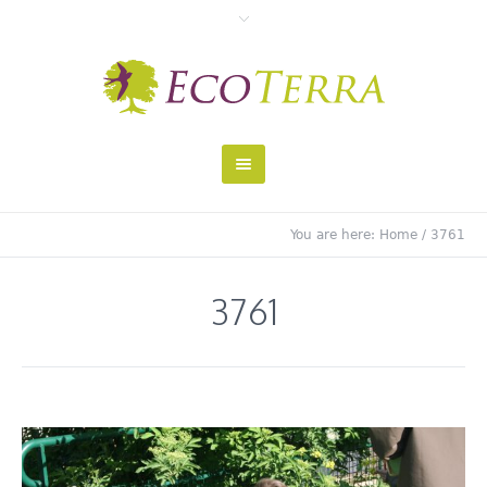
You are here:
Home
/
3761
3761