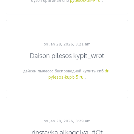
pylesos-dn-9.ru
dyson оригинал спб
.
on Jan 28, 2026, 3:21 am
Daison pilesos kypit_wrot
dn-
дайсон пылесос беспроводной купить спб
pylesos-kupit-5.ru
.
on Jan 28, 2026, 3:29 am
dostavka alkogolya_fiOt