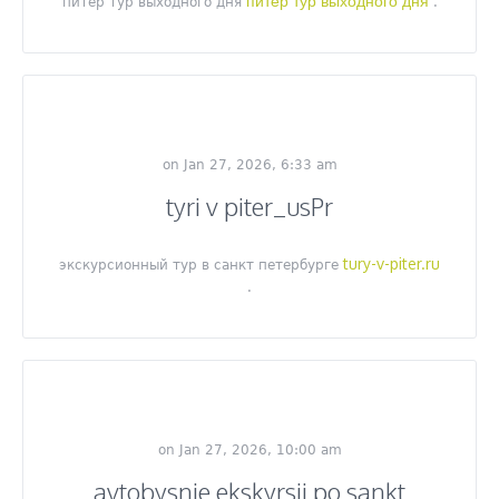
питер тур выходного дня
питер тур выходного дня
.
on Jan 27, 2026, 6:33 am
tyri v piter_usPr
tury-v-piter.ru
экскурсионный тур в санкт петербурге
.
on Jan 27, 2026, 10:00 am
avtobysnie ekskyrsii po sankt